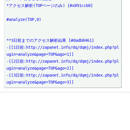
*アクセス解析(TOPページのみ) [#x891ccb8]

#analyze(TOP,0)

**3日前までのアクセス解析結果 [#dadb8461]

-[[1日前:http://zapanet.info/dq/dqmj/index.php?pl
ugin=analyze&page=TOP&ago=1]]

-[[2日前:http://zapanet.info/dq/dqmj/index.php?pl
ugin=analyze&page=TOP&ago=2]]

-[[3日前:http://zapanet.info/dq/dqmj/index.php?pl
ugin=analyze&page=TOP&ago=3]]