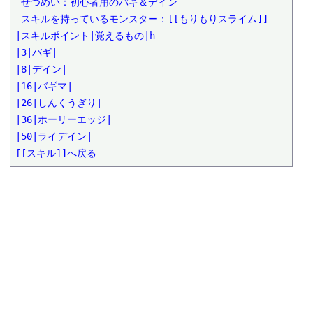
-せつめい：初心者用のバギ＆デイン

-スキルを持っているモンスター：[[もりもりスライム]]

|スキルポイント|覚えるもの|h

|3|バギ|

|8|デイン|

|16|バギマ|

|26|しんくうぎり|

|36|ホーリーエッジ|

|50|ライデイン|

[[スキル]]へ戻る