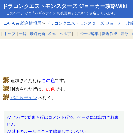
ドラゴンクエストモンスターズ ジョーカー攻略Wiki
このページでは「バギ＆デイン の変更点」について攻略しています。
ZAPAnet総合情報局
>
ドラゴンクエストモンスターズ ジョーカー攻略W
[
トップ
|
一覧
|
最終更新
|
検索
|
ヘルプ
] [
ページ編集
|
新規作成
|
差分
|
追加された行は
この色
です。
削除された行は
この色
です。
バギ＆デイン
へ行く。
// "//"で始まる行はコメント行で、ページには出力されま
せん

//以下のルールに従って編集してください
