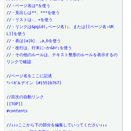
//・ページ名は*を使う

//・見出しは**、***を使う

//・リストは-、+を使う

//・リンクは&pgid(,ページ名);、または[[ページ名:UR
L]]を使う

//・表は|a|b|、,a,bを使う

//・改行は、行末に~か&br;を使う

//・その他のルールは、テキスト整形のルールを表示するの
リンクで確認

//ページ名をここに記述

*バギ＆デイン [#i551b767]

//目次の自動リンク

[[TOP]]

#contents

//↓↓↓ここから下の部分を編集していってください↓↓↓
