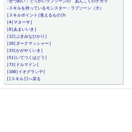
-せつめい：でっかいラプソーンの　あんこくのチカラ

-スキルを持っているモンスター：ラプソーン（大）

|スキルポイント|覚えるもの|h

|4|マヌーサ|

|8|あまいいき|

|12|ぶきみなひかり|

|20|ダークマッシャー|

|33|かがやくいき|

|51|いてつくはどう|

|73|ドルマドン|

|100|イオグランデ|

[[スキル]]へ戻る