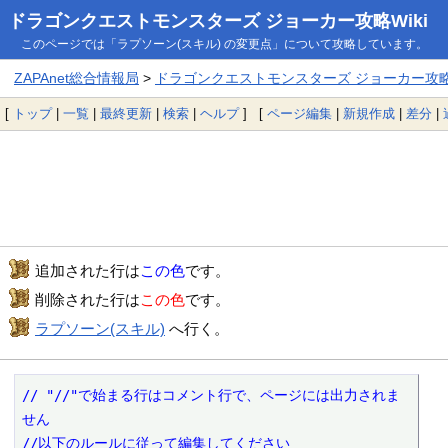
ドラゴンクエストモンスターズ ジョーカー攻略Wiki
このページでは「ラプソーン(スキル) の変更点」について攻略しています。
ZAPAnet総合情報局
>
ドラゴンクエストモンスターズ ジョーカー攻略W
[
トップ
|
一覧
|
最終更新
|
検索
|
ヘルプ
] [
ページ編集
|
新規作成
|
差分
|
追加された行は
この色
です。
削除された行は
この色
です。
ラプソーン(スキル)
へ行く。
// "//"で始まる行はコメント行で、ページには出力されま
せん

//以下のルールに従って編集してください
