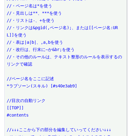
//・ページ名は*を使う

//・見出しは**、***を使う

//・リストは-、+を使う

//・リンクは&pgid(,ページ名);、または[[ページ名:UR
L]]を使う

//・表は|a|b|、,a,bを使う

//・改行は、行末に~か&br;を使う

//・その他のルールは、テキスト整形のルールを表示するの
リンクで確認

//ページ名をここに記述

*ラプソーン(スキル) [#s40e3ab9]

//目次の自動リンク

[[TOP]]

#contents

//↓↓↓ここから下の部分を編集していってください↓↓↓
