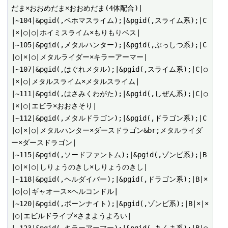
だま×おおめだま×おおめだま(4体配合)|

|~104|&pgid(,ベホマスライム);|&pgid(,スライム系);|C
|×|○|○|ホイミスライム×もりもりベス|

|~105|&pgid(,メタルハンター);|&pgid(,ぶっしつ系);|C
|○|×|○|メタルライダー×キラーアーマー|

|~107|&pgid(,はぐれメタル);|&pgid(,スライム系);|C|○
|×|○|メタルスライム×メタルスライム|

|~111|&pgid(,はさみくわがた);|&pgid(,しぜん系);|C|○
|×|○|エビラ×おおさそり|

|~112|&pgid(,メタルドラゴン);|&pgid(,ドラゴン系);|C
|○|×|○|メタルハンター×ダースドラゴン&br;メタルライダ
ー×ダースドラゴン|

|~115|&pgid(,ソードファントム);|&pgid(,ゾンビ系);|B
|○|×|○|しりょうのきし×しりょうのきし|

|~118|&pgid(,ヘルダイバー);|&pgid(,ドラゴン系);|B|×
|○|○|ギャオース×ヘルコンドル|

|~120|&pgid(,ボーンナイト);|&pgid(,ゾンビ系);|B|×|×
|○|エビルドライブ×さまようよろい|

|~123|&pgid(,キラーアーマー);|&pgid(,あくま系);|B|○