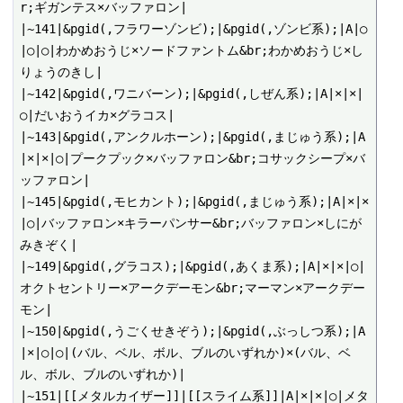
r;ギガンテス×バッファロン|

|~141|&pgid(,フラワーゾンビ);|&pgid(,ゾンビ系);|A|○
|○|○|わかめおうじ×ソードファントム&br;わかめおうじ×し
りょうのきし|

|~142|&pgid(,ワニバーン);|&pgid(,しぜん系);|A|×|×|
○|だいおうイカ×グラコス|

|~143|&pgid(,アンクルホーン);|&pgid(,まじゅう系);|A
|×|×|○|プークプック×バッファロン&br;コサックシープ×バ
ッファロン|

|~145|&pgid(,モヒカント);|&pgid(,まじゅう系);|A|×|×
|○|バッファロン×キラーパンサー&br;バッファロン×しにが
みきぞく|

|~149|&pgid(,グラコス);|&pgid(,あくま系);|A|×|×|○|
オクトセントリー×アークデーモン&br;マーマン×アークデー
モン|

|~150|&pgid(,うごくせきぞう);|&pgid(,ぶっしつ系);|A
|×|○|○|(バル、ベル、ボル、ブルのいずれか)×(バル、ベ
ル、ボル、ブルのいずれか)|

|~151|[[メタルカイザー]]|[[スライム系]]|A|×|×|○|メタ