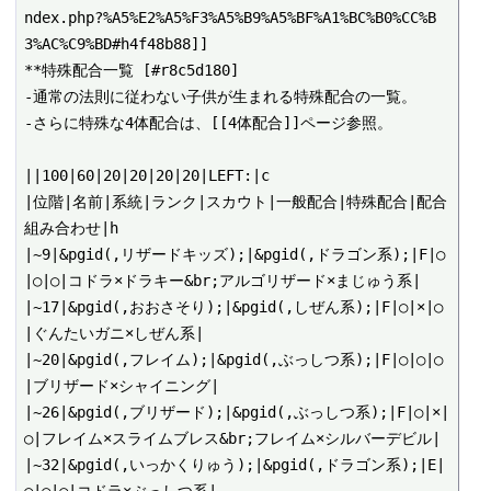
ndex.php?%A5%E2%A5%F3%A5%B9%A5%BF%A1%BC%B0%CC%B
3%AC%C9%BD#h4f48b88]]

**特殊配合一覧 [#r8c5d180]

-通常の法則に従わない子供が生まれる特殊配合の一覧。

-さらに特殊な4体配合は、[[4体配合]]ページ参照。

||100|60|20|20|20|20|LEFT:|c

|位階|名前|系統|ランク|スカウト|一般配合|特殊配合|配合
組み合わせ|h

|~9|&pgid(,リザードキッズ);|&pgid(,ドラゴン系);|F|○
|○|○|コドラ×ドラキー&br;アルゴリザード×まじゅう系|

|~17|&pgid(,おおさそり);|&pgid(,しぜん系);|F|○|×|○
|ぐんたいガニ×しぜん系|

|~20|&pgid(,フレイム);|&pgid(,ぶっしつ系);|F|○|○|○
|ブリザード×シャイニング|

|~26|&pgid(,ブリザード);|&pgid(,ぶっしつ系);|F|○|×|
○|フレイム×スライムブレス&br;フレイム×シルバーデビル|

|~32|&pgid(,いっかくりゅう);|&pgid(,ドラゴン系);|E|
○|○|○|コドラ×ぶっしつ系|
