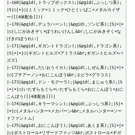
|~168|&pgid(,トラップボックス);|&pgid(,ぶっしつ系);
|S|○|×|○|ミミック×ミミック×ひとくいばこ×メタルカイザ
ー([[4体配合]])|

|~170|&pgid(,デュラハーン);|&pgid(,ゾンビ系);|S|×|×
|○|しにがみきぞく×ぼうれいけんし&br;しにがみきぞく×な
げきのぼうれい|

|~171|&pgid(,ギガントドラゴン);|&pgid(,ドラゴン系);
|S|×|×|○|ギガントヒルズ×アトラス&br;ギガントヒルズ×バ
ズズ|

|~172|&pgid(,だいおうイカ);|&pgid(,しぜん系);|S|×|×
|○|プチアーノン×おにこんぼう&br;エビラ×グラコス|

|~173|&pgid(,ドン・モグーラ);|&pgid(,まじゅう系);|S
|×|×|○|いたずらもぐら×いたずらもぐら×おにこんぼう×おに
こんぼう([[4体配合]])|

|~174|&pgid(,キラーマシン);|&pgid(,ぶっしつ系);|S|×
|×|○|メタルハンター×メカバーン&br;メタルハンター×ソー
ドファントム|

|~175|&pgid(,おにこんぼう);|&pgid(,あくま系);|S|×|×
|○|ボストロール×リザードファッツ&br;ボストロール×ギガ