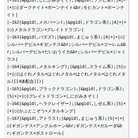
|×|○|ダークナイト×ボーンナイト&br;モヒカント×ボーンナ
イト|

|~162|&pgid(,メカバーン);|&pgid(,ドラゴン系);|A|×|×
|○|メタルドラゴン×グレイトドラゴン|

|~163|&pgid(,バズズ);|&pgid(,まじゅう系);|A|×|×|○|
シルバーデビル×ギガンテス&br;シルバーデビル×ゴーレム&b
r;シルバーデビル×だいおうイカ&br;シルバーデビル×ジャミ
ラス|

|~164|&pgid(,メタルキング);|&pgid(,スライム系);|S|○
|×|○|はぐれメタル×はぐれメタル×はぐれメタル×はぐれメタ
ル([[4体配合]])|

|~165|&pgid(,ブラックドラゴン);|&pgid(,ドラゴン系);
|S|×|×|○|グレイトドラゴン×しにがみきぞく|

|~166|&pgid(,ヘラクレイザー);|&pgid(,しぜん系);|S|×
|×|○|かぶとこぞう×メタルキング|

|~167|&pgid(,アトラス);|&pgid(,まじゅう系);|S|×|×|
○|ギガンテス×アンクルホーン&br;ギガンテス×ガルーダ&b
r;ギガンテス×ボストロール|
