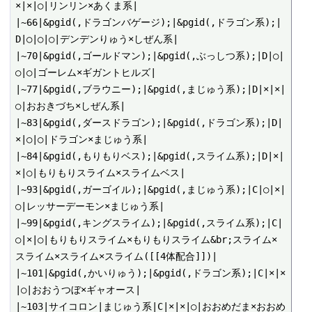
×|×|○|リンリン×あくま系|

|~66|&pgid(,ドラゴンバゲージ);|&pgid(,ドラゴン系);|
D|○|○|○|デンデンりゅう×しぜん系|

|~70|&pgid(,ゴールドマン);|&pgid(,ぶっしつ系);|D|○|
○|○|ゴーレム×ギガントヒルズ|

|~77|&pgid(,ブラウニー);|&pgid(,まじゅう系);|D|×|×|
○|おおきづち×しぜん系|

|~83|&pgid(,ダースドラゴン);|&pgid(,ドラゴン系);|D|
×|○|○|ドラゴン×まじゅう系|

|~84|&pgid(,もりもりベス);|&pgid(,スライム系);|D|×|
×|○|もりもりスライム×スライムベス|

|~93|&pgid(,ガーゴイル);|&pgid(,まじゅう系);|C|○|×|
○|レッサーデーモン×まじゅう系|

|~99|&pgid(,キングスライム);|&pgid(,スライム系);|C|
○|×|○|もりもりスライム×もりもりスライム&br;スライム×
スライム×スライム×スライム([[4体配合]])|

|~101|&pgid(,かいりゅう);|&pgid(,ドラゴン系);|C|×|×
|○|おおうつぼ×ギャオース|

|~103|サイコロン|まじゅう系|C|×|×|○|おおめだま×おおめ