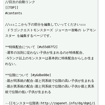
//目次の自動リンク

[[TOP]]

#contents

//↓↓↓ここから下の部分を編集していってください↓↓↓

 ドラゴンクエストモンスターズ ジョーカー攻略の レアモン
スター を編集するページです。

**特殊配合について [#u55d87f2]

-通常の法則に従わない子供が生まれるのが特殊配合。

-Sランク以上のモンスターは基本的に特殊配合からしか生ま
れない。

**位階について [#y6dbe08e]

-親が同系統の配合:親と同系統で位階の高い子供が生まれる

-親が異系統の配合:親と同系統で位階の高い子供か親と異系
統で位階の低い子供が生まれる

--[[モンスター位階表:http://zapanet.info/dq/dqmj/i