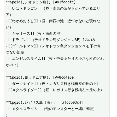
**&pgid(,デオドラン島); [#y1fadafc]

-[[いばらドラゴン]]（昼・南東の茨が下がっているエリ
ア）

-[[わかめおうじ]]（昼・南西の池　近づかないと現れな
い）

-[[ギャオース]]（夜・南西の池）

-[[ドラゴン]]（デオドラン島ダンジョン3F）1匹のみ

-[[ゴールドマン]]（デオドラン島ダンジョン2F右下の何一
つない部屋）

-[[エンゼルスライム]]（夜・中央あたりの小さな柱のどれ
かの上）

**&pgid(,ヨッドムア島); [#y8cd4a6e]

-[[ダークナイト]]（夜・レガリス行き桟橋左の丘の上）

-[[メタルライダー]]（昼・レガリス行き桟橋左の丘の上）

**&pgid(,レガリス島（南）); [#fd6b03c4]

-[[メタルスライム]]（他のモンスターと一緒に出現）

）
