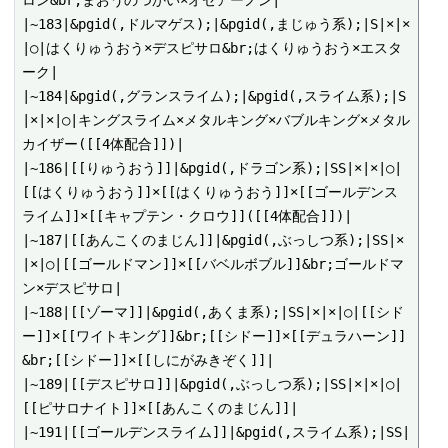
|~183|&pgid(,ドルマゲス);|&pgid(,まじゅう系);|S|×|×
|○|はくりゅうおう×デスピサロ&br;はくりゅうおう×エスタ
ーク|

|~184|&pgid(,グランスライム);|&pgid(,スライム系);|S
|×|×|○|キングスライム×メタルキング×バブルキング×メタル
カイザー([[4体配合]])|

|~186|[[りゅうおう]]|&pgid(,ドラゴン系);|SS|×|×|○|
[[はくりゅうおう]]×[[はくりゅうおう]]×[[ゴールデンス
ライム]]×[[キャプテン・クロウ]]([[4体配合]])|

|~187|[[あんこくのまじん]]|&pgid(,ぶっしつ系);|SS|×
|×|○|[[ゴールドマン]]×[[バベルボブル]]&br;ゴールドマ
ン×デスピサロ|

|~188|[[ゾーマ]]|&pgid(,あくま系);|SS|×|×|○|[[シド
ー]]×[[ワイトキング]]&br;[[シドー]]×[[デュラハーン]]
&br;[[シドー]]×[[しにがみきぞく]]|

|~189|[[デスピサロ]]|&pgid(,ぶっしつ系);|SS|×|×|○|
[[ピサロナイト]]×[[あんこくのまじん]]|

|~191|[[ゴールデンスライム]]|&pgid(,スライム系);|SS|