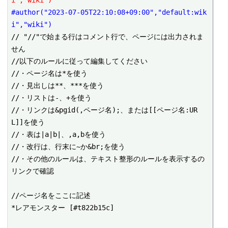
#author("2023-07-05T22:10:08+09:00","default:wik
i","wiki")
// "//"で始まる行はコメント行で、ページには出力されま
せん

//以下のルールに従って編集してください

//・ページ名は*を使う

//・見出しは**、***を使う

//・リストは-、+を使う

//・リンクは&pgid(,ページ名);、または[[ページ名:UR
L]]を使う

//・表は|a|b|、,a,bを使う

//・改行は、行末に~か&br;を使う

//・その他のルールは、テキスト整形のルールを表示するの
リンクで確認

//ページ名をここに記述

*レアモンスター [#t822b15c]
