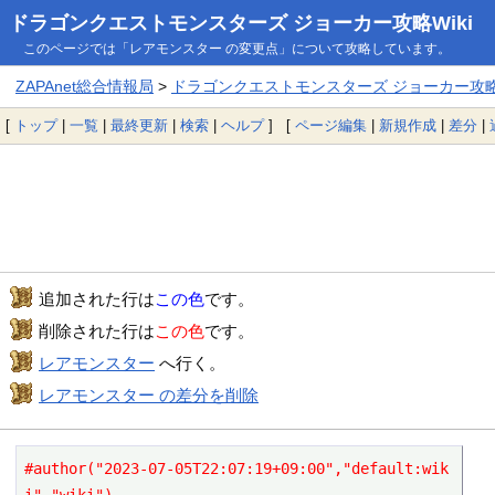
ドラゴンクエストモンスターズ ジョーカー攻略Wiki
このページでは「レアモンスター の変更点」について攻略しています。
ZAPAnet総合情報局
>
ドラゴンクエストモンスターズ ジョーカー攻略W
[
トップ
|
一覧
|
最終更新
|
検索
|
ヘルプ
] [
ページ編集
|
新規作成
|
差分
|
追加された行は
この色
です。
削除された行は
この色
です。
レアモンスター
へ行く。
レアモンスター の差分を削除
#author("2023-07-05T22:07:19+09:00","default:wik
i","wiki")