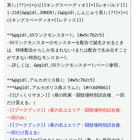
系);|??|×|×|○|[[キングスペーディオ]]×[[レオパルド]]|

|~210|&pgid(,JOKER);|&pgid(,しんじゅう系);|??|×|×|
○|キングスペーディオ×[[レティス]]|

**&pgid(,SSランクモンスター); [#w5c7b2c5]

-SSランクモンスターのモンスターを配合で誕生させるとき
は、特殊配合からしか生まれない(または配合で生み出すこと
ができない特別なモンスター)。

--詳しくは、&pgid(,SSランクモンスター);ページ参照。

**&pgid(,アルカポリス島); [#w5c7b2c5]

***&pgid(,アルカポリス島スラム); [#rc609b61]

-[[びっくりサタン]]（昼の民家・闘技場特別試合後、一回
-[[プークプック]]（夜の右上エリア・闘技場特別試合後、
一回のみ）
-[[プークプック]]（夜の右上エリア・闘技場特別試合後、
一回だけ貰える）
-[[エビラ]]or[[オクトセントリー]]（夜・4ヶ所目のほこ