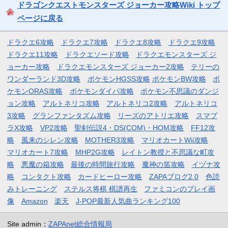
ドラゴンクエストモンスターズ ジョーカー攻略Wiki トップ
ページに戻る
ドラクエ6攻略
ドラクエ7攻略
ドラクエ8攻略
ドラクエ9攻略
ドラクエ11攻略
ドラクエソード攻略
ドラクエモンスターズ ジ
ョーカー攻略
ドラクエモンスターズ ジョーカー2攻略
テリーの
ワンダーランド3D攻略
ポケモンHGSS攻略
ポケモンBW攻略
ポ
ケモンORAS攻略
ポケモンダイパ攻略
ポケモン不思議のダンジ
ョン攻略
アルトネリコ攻略
アルトネリコ2攻略
アルトネリコ
3攻略
グランファンタズム攻略
リーズのアトリエ攻略
スマブ
ラX攻略
VP2攻略
聖剣伝説4・DS(COM)・HOM攻略
FF12攻
略
風来のシレン攻略
MOTHER3攻略
マリオカートWii攻略
マリオカート7攻略
MHP2G攻略
レイトン教授と不思議な町攻
略
悪魔の箱攻略
最後の時間旅行攻略
魔神の笛攻略
イヅナ攻
略
コンタクト攻略
カードヒーロー攻略
ZAPAブログ2.0
色読
みトレーニング
ステルス将棋 棋譜再生
ファミコンのプレイ画
像
Amazon
楽天
J-POP最新人気曲ランキング100
Site admin：
ZAPAnet総合情報局