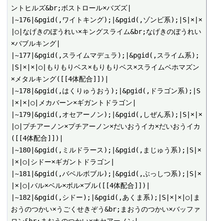
ントヒルズ&br;ボストロール×バズズ|

|~176|&pgid(,ワイトキング);|&pgid(,ゾンビ系);|S|×|×
|○|なげきのぼうれい×キングスライム&br;なげきのぼうれい
×バブルキング|

|~177|&pgid(,スライムマデュラ);|&pgid(,スライム系);
|S|×|×|○|もりもりベス×もりもりベス×スライムベホマズン
×メタルキング([[4体配合]])|

|~178|&pgid(,はくりゅうおう);|&pgid(,ドラゴン系);|S
|×|×|○|メカバーン×ギガントドラゴン|

|~179|&pgid(,オセアーノン);|&pgid(,しぜん系);|S|×|×
|○|プチアーノン×プチアーノン×だいおうイカ×だいおうイカ
([[4体配合]])|

|~180|&pgid(,ミルドラース);|&pgid(,まじゅう系);|S|×
|×|○|シドー×ギガントドラゴン|

|~181|&pgid(,バベルボブル);|&pgid(,ぶっしつ系);|S|×
|×|○|バル×ベル×ボル×ブル([[4体配合]])|

|~182|&pgid(,シドー);|&pgid(,あくま系);|S|×|×|○|ま
おうのつかい×うごくせきぞう&br;まおうのつかい×バッファ
ロン&br;まおうのつかい×オセアーノン|
