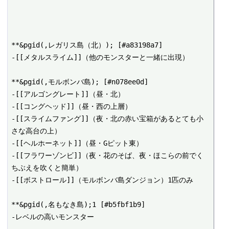
**&pgid(,レガリス島（北）); [#a83198a7]

-[[メタルスライム]]（他のモンスターと一緒に出現）

**&pgid(,モルボンバ島); [#n078ee0d]

-[[アルゴングレート]]（昼・北）

-[[コングヘッド]]（昼・西の上層）

-[[スライムファング]]（夜・北の赤い宝箱があるとても小
さな高台の上）

-[[ヘルホーネット]]（昼・Gピット東）

-[[フラワーゾンビ]]（夜・花のそば、夜・ほこらの前でく
ちぶえを吹くと簡単）

-[[ボストロール]]（モルボンバ島ダンジョン）1匹のみ

**&pgid(,名もなき島);1 [#b5fbf1b9]

-レベルの高いモンスター
