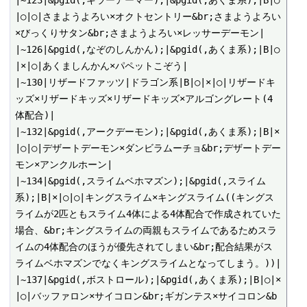
|○|○|さまようよろい×オクトセントリー&br;さまようよろい
×びっくりサタン&br;さまようよろい×レッサーデーモン|

|~126|&pgid(,なぞのしんかん);|&pgid(,あくま系);|B|○
|×|○|あくましんかん×パペットこぞう|

|~130|リザードファッツ|ドラゴン系|B|○|×|○|リザードキ
ッズ×リザードキッズ×リザードキッズ×アルゴングレート(4
体配合)|

|~132|&pgid(,アークデーモン);|&pgid(,あくま系);|B|×
|○|○|デザートデーモン×ダンビラムーチョ&br;デザートデー
モン×アンクルホーン|

|~134|&pgid(,スライムベホマズン);|&pgid(,スライム
系);|B|×|○|○|キングスライム×キングスライム((キングス
ライムが2匹ともスライム4体による4体配合で作成されていた
場合、&br;キングスライムの両親もスライムであるためスラ
イムの4体配合のほうが優先されてしまい&br;配合結果がス
ライムベホマズンでなくキングスライムとなってしまう。))|

|~137|&pgid(,ボストロール);|&pgid(,あくま系);|B|○|×
|○|バッファロン×サイコロン&br;ギガンテス×サイコロン&b