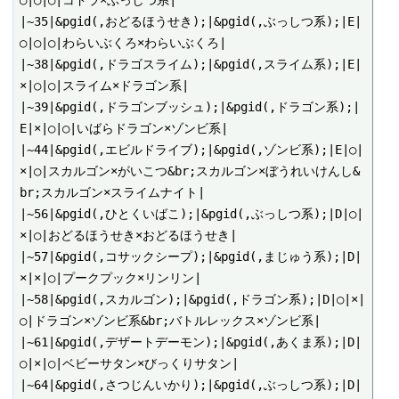
|~35|&pgid(,おどるほうせき);|&pgid(,ぶっしつ系);|E|
○|○|○|わらいぶくろ×わらいぶくろ|

|~38|&pgid(,ドラゴスライム);|&pgid(,スライム系);|E|
×|○|○|スライム×ドラゴン系|

|~39|&pgid(,ドラゴンブッシュ);|&pgid(,ドラゴン系);|
E|×|○|○|いばらドラゴン×ゾンビ系|

|~44|&pgid(,エビルドライブ);|&pgid(,ゾンビ系);|E|○|
×|○|スカルゴン×がいこつ&br;スカルゴン×ぼうれいけんし&
br;スカルゴン×スライムナイト|

|~56|&pgid(,ひとくいばこ);|&pgid(,ぶっしつ系);|D|○|
×|○|おどるほうせき×おどるほうせき|

|~57|&pgid(,コサックシープ);|&pgid(,まじゅう系);|D|
×|×|○|プークプック×リンリン|

|~58|&pgid(,スカルゴン);|&pgid(,ドラゴン系);|D|○|×|
○|ドラゴン×ゾンビ系&br;バトルレックス×ゾンビ系|

|~61|&pgid(,デザートデーモン);|&pgid(,あくま系);|D|
○|×|○|ベビーサタン×びっくりサタン|

|~64|&pgid(,さつじんいかり);|&pgid(,ぶっしつ系);|D|