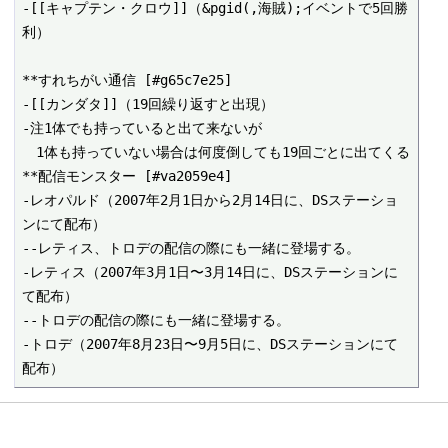
-[[キャプテン・クロウ]]（&pgid(,海賊);イベントで5回勝
利）

**すれちがい通信 [#g65c7e25]

-[[カンダタ]]（19回繰り返すと出現）

-注1体でも持っていると出て来ないが

　1体も持っていない場合は何度倒しても19回ごとに出てくる

**配信モンスター [#va2059e4]

-レオパルド（2007年2月1日から2月14日に、DSステーショ
ンにて配布）

--レティス、トロデの配信の際にも一緒に登場する。

-レティス（2007年3月1日〜3月14日に、DSステーションに
て配布）

--トロデの配信の際にも一緒に登場する。

-トロデ（2007年8月23日〜9月5日に、DSステーションにて