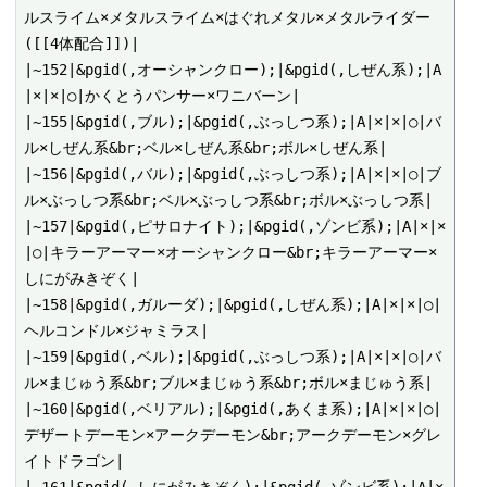
ルスライム×メタルスライム×はぐれメタル×メタルライダー
([[4体配合]])|

|~152|&pgid(,オーシャンクロー);|&pgid(,しぜん系);|A
|×|×|○|かくとうパンサー×ワニバーン|

|~155|&pgid(,ブル);|&pgid(,ぶっしつ系);|A|×|×|○|バ
ル×しぜん系&br;ベル×しぜん系&br;ボル×しぜん系|

|~156|&pgid(,バル);|&pgid(,ぶっしつ系);|A|×|×|○|ブ
ル×ぶっしつ系&br;ベル×ぶっしつ系&br;ボル×ぶっしつ系|

|~157|&pgid(,ピサロナイト);|&pgid(,ゾンビ系);|A|×|×
|○|キラーアーマー×オーシャンクロー&br;キラーアーマー×
しにがみきぞく|

|~158|&pgid(,ガルーダ);|&pgid(,しぜん系);|A|×|×|○|
ヘルコンドル×ジャミラス|

|~159|&pgid(,ベル);|&pgid(,ぶっしつ系);|A|×|×|○|バ
ル×まじゅう系&br;ブル×まじゅう系&br;ボル×まじゅう系|

|~160|&pgid(,ベリアル);|&pgid(,あくま系);|A|×|×|○|
デザートデーモン×アークデーモン&br;アークデーモン×グレ
イトドラゴン|

|~161|&pgid(,しにがみきぞく);|&pgid(,ゾンビ系);|A|×