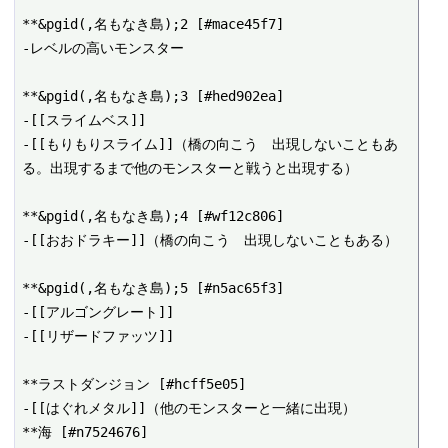
**&pgid(,名もなき島);2 [#mace45f7]

-レベルの高いモンスター

**&pgid(,名もなき島);3 [#hed902ea]

-[[スライムベス]]

-[[もりもりスライム]]（橋の向こう　出現しないこともあ
る。出現するまで他のモンスターと戦うと出現する）

**&pgid(,名もなき島);4 [#wf12c806]

-[[おおドラキー]]（橋の向こう　出現しないこともある）

**&pgid(,名もなき島);5 [#n5ac65f3]

-[[アルゴングレート]]

-[[リザードファッツ]]

**ラストダンジョン [#hcff5e05]

-[[はぐれメタル]]（他のモンスターと一緒に出現）

**海 [#n7524676]
