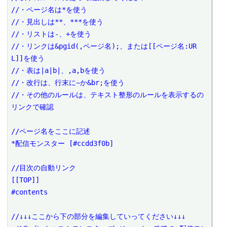
//・ページ名は*を使う

//・見出しは**、***を使う

//・リストは-、+を使う

//・リンクは&pgid(,ページ名);、または[[ページ名:UR
L]]を使う

//・表は|a|b|、,a,bを使う

//・改行は、行末に~か&br;を使う

//・その他のルールは、テキスト整形のルールを表示するの
リンクで確認

//ページ名をここに記述

*配信モンスター [#ccdd3f0b]

//目次の自動リンク

[[TOP]]

#contents

//↓↓↓ここから下の部分を編集していってください↓↓↓
