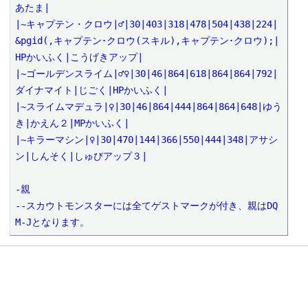
あたま|

|~キャプテン・クロウ|♂|30|403|318|478|504|438|224|
&pgid(,キャプテン･クロウ(スキル),キャプテン･クロウ);|
HPかいふく|こうげきアップ|

|~ゴールデンスライム|♂♀|30|46|864|618|864|864|792|
ダイナマイト|じごく|HPかいふく|

|~スライムマデュラ|♀|30|46|864|444|864|864|648|ゆう
き|かえん２|MPかいふく|

|~キラーマシン|♀|30|470|144|366|550|444|348|アサシ
ン|しんそく|しゅびアップ３|

-親

--スカウトモンスターには全てゲストマークが付き、親はDQ
M-Jとなります。