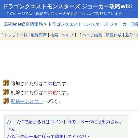
ドラゴンクエストモンスターズ ジョーカー攻略Wiki
このページでは「配信モンスター の変更点」について攻略しています。
ZAPAnet総合情報局
>
ドラゴンクエストモンスターズ ジョーカー攻略W
[
トップ
|
一覧
|
最終更新
|
検索
|
ヘルプ
] [
ページ編集
|
新規作成
|
差分
|
追加された行は
この色
です。
削除された行は
この色
です。
配信モンスター
へ行く。
// "//"で始まる行はコメント行で、ページには出力されま
せん

//以下のルールに従って編集してください
