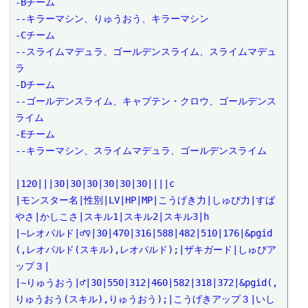
-Bチーム

--キラーマシン、りゅうおう、キラーマシン

-Cチーム

--スライムマデュラ、ゴールデンスライム、スライムマデュ
ラ

-Dチーム

--ゴールデンスライム、キャプテン・クロウ、ゴールデンス
ライム

-Eチーム

--キラーマシン、スライムマデュラ、ゴールデンスライム

|120|||30|30|30|30|30|30||||c

|モンスター名|性別|LV|HP|MP|こうげき力|しゅび力|すば
やさ|かしこさ|スキル1|スキル2|スキル3|h

|~レオパルド|♂♀|30|470|316|588|482|510|176|&pgid
(,レオパルド(スキル),レオパルド);|ザキガード|しゅびア
ップ３|

|~りゅうおう|♂|30|550|312|460|582|318|372|&pgid(,
りゅうおう(スキル),りゅうおう);|こうげきアップ３|いし