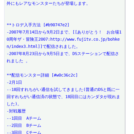
外にもレアなモンスターたちが登場します。

**トロデ入手方法 [#b90747e2]

-2007年7月14日から9月2日まで、[[ありがとう！　お台場1
0周年ザ・冒険王2007:http://www.fujitv.co.jp/bohke
n/index3.html]]で配信されました。

-2007年8月23日から9月5日まで、DSステーションで配信さ
れました 。

**配信モンスター詳細 [#w0c36c2c]

-2月1日

--18回すれちがい通信を試してきました(普通のDSと既に一
回すれちがい通信済の状態で、18回目にはカンダタが現れま
した)。

-対戦履歴

--1回目　Aチーム

--2回目　Bチーム

--3回目　Cチーム
