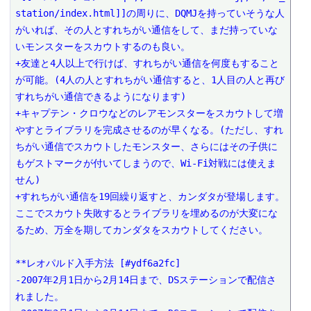
station/index.html]]の周りに、DQMJを持っていそうな人
がいれば、その人とすれちがい通信をして、まだ持っていな
いモンスターをスカウトするのも良い。

+友達と4人以上で行けば、すれちがい通信を何度もすること
が可能。(4人の人とすれちがい通信すると、1人目の人と再び
すれちがい通信できるようになります)

+キャプテン・クロウなどのレアモンスターをスカウトして増
やすとライブラリを完成させるのが早くなる。(ただし、すれ
ちがい通信でスカウトしたモンスター、さらにはその子供に
もゲストマークが付いてしまうので、Wi-Fi対戦には使えま
せん)

+すれちがい通信を19回繰り返すと、カンダタが登場します。
ここでスカウト失敗するとライブラリを埋めるのが大変にな
るため、万全を期してカンダタをスカウトしてください。

**レオパルド入手方法 [#ydf6a2fc]

-2007年2月1日から2月14日まで、DSステーションで配信さ
れました。
