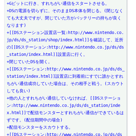
+Gピットに行き、すれちがい通信をスタートさせる。

+DSの電源を切らずに、そのままDS本体を閉じる。(閉じなく
ても大丈夫ですが、閉じていた方がバッテリーの持ちが良く
なります)

+[[DSステーション設置店一覧:http://www.nintendo.co.
jp/ds/ds_station/shop/index.html]]を確認して、近所
の[[DSステーション:http://www.nintendo.co.jp/ds/ds
_station/index.html]]設置店に行く。

+閉じていたDSを開く。

+[[DSステーション:http://www.nintendo.co.jp/ds/ds_
station/index.html]]設置店に到着前にすでに誰かとすれ
ちがい通信成功していた場合は、その相手と戦う。(スカウト
しても良い)

+他の人とすれちがい通信していなければ、[[DSステーショ
ン:http://www.nintendo.co.jp/ds/ds_station/inde
x.html]]で配信モンスターとすれちがい通信ができているは
ずです。(配信期間中の場合)

+配信モンスターをスカウトする。

+[[DSステーション:http://www.nintendo.co.jp/ds/ds_