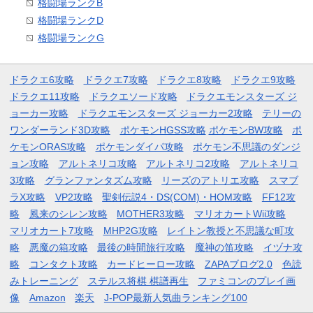
格闘場ランクB
格闘場ランクD
格闘場ランクG
ドラクエ6攻略
ドラクエ7攻略
ドラクエ8攻略
ドラクエ9攻略
ドラクエ11攻略
ドラクエソード攻略
ドラクエモンスターズ ジ
ョーカー攻略
ドラクエモンスターズ ジョーカー2攻略
テリーの
ワンダーランド3D攻略
ポケモンHGSS攻略
ポケモンBW攻略
ポ
ケモンORAS攻略
ポケモンダイパ攻略
ポケモン不思議のダンジ
ョン攻略
アルトネリコ攻略
アルトネリコ2攻略
アルトネリコ
3攻略
グランファンタズム攻略
リーズのアトリエ攻略
スマブ
ラX攻略
VP2攻略
聖剣伝説4・DS(COM)・HOM攻略
FF12攻
略
風来のシレン攻略
MOTHER3攻略
マリオカートWii攻略
マリオカート7攻略
MHP2G攻略
レイトン教授と不思議な町攻
略
悪魔の箱攻略
最後の時間旅行攻略
魔神の笛攻略
イヅナ攻
略
コンタクト攻略
カードヒーロー攻略
ZAPAブログ2.0
色読
みトレーニング
ステルス将棋 棋譜再生
ファミコンのプレイ画
像
Amazon
楽天
J-POP最新人気曲ランキング100