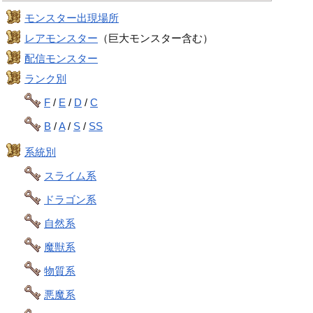
モンスター出現場所
レアモンスター
（巨大モンスター含む）
配信モンスター
ランク別
F
/
E
/
D
/
C
B
/
A
/
S
/
SS
系統別
スライム系
ドラゴン系
自然系
魔獣系
物質系
悪魔系