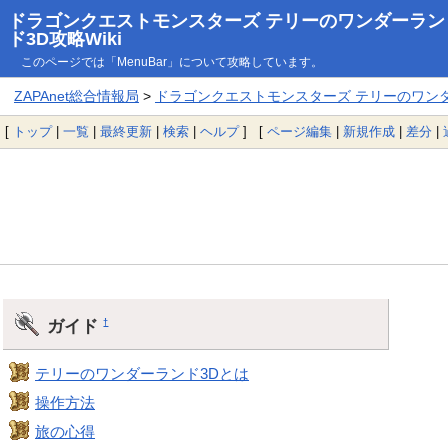
ドラゴンクエストモンスターズ テリーのワンダーラン
ド3D攻略Wiki
このページでは「MenuBar」について攻略しています。
ZAPAnet総合情報局
>
ドラゴンクエストモンスターズ テリーのワンダー
[
トップ
|
一覧
|
最終更新
|
検索
|
ヘルプ
] [
ページ編集
|
新規作成
|
差分
|
ガイド
†
テリーのワンダーランド3Dとは
操作方法
旅の心得