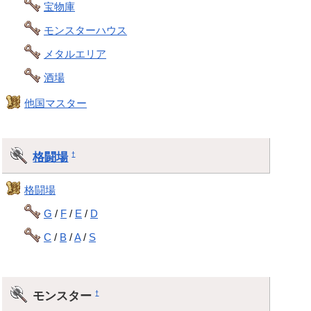
宝物庫
モンスターハウス
メタルエリア
酒場
他国マスター
格闘場
†
格闘場
G
/
F
/
E
/
D
C
/
B
/
A
/
S
モンスター
†