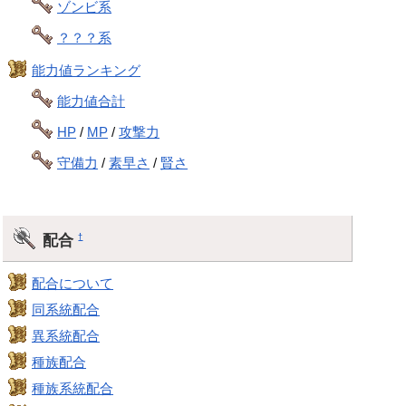
ゾンビ系
？？？系
能力値ランキング
能力値合計
HP
/
MP
/
攻撃力
守備力
/
素早さ
/
賢さ
配合
†
配合について
同系統配合
異系統配合
種族配合
種族系統配合