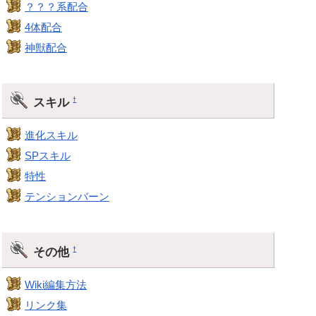
？？？系配合
4体配合
神獣配合
スキル
†
進化スキル
SPスキル
特性
テンションバーン
その他
†
Wiki編集方法
リンク集