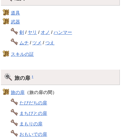
道具
武器
剣
/
ヤリ
/
オノ
/
ハンマー
ムチ
/
ツメ
/
つえ
スキルの証
旅の扉
†
旅の扉
（旅の扉の間）
たびだちの扉
まちびとの扉
まもりの扉
おもいでの扉